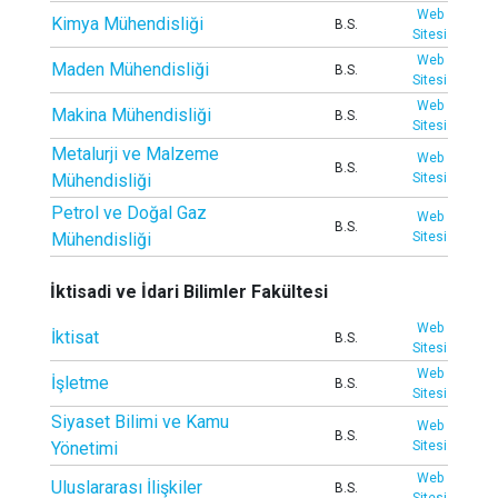
Web
Kimya Mühendisliği
B.S.
Sitesi
Web
Maden Mühendisliği
B.S.
Sitesi
Web
Makina Mühendisliği
B.S.
Sitesi
Metalurji ve Malzeme
Web
B.S.
Mühendisliği
Sitesi
Petrol ve Doğal Gaz
Web
B.S.
Mühendisliği
Sitesi
İktisadi ve İdari Bilimler Fakültesi
Web
İktisat
B.S.
Sitesi
Web
İşletme
B.S.
Sitesi
Siyaset Bilimi ve Kamu
Web
B.S.
Yönetimi
Sitesi
Web
Uluslararası İlişkiler
B.S.