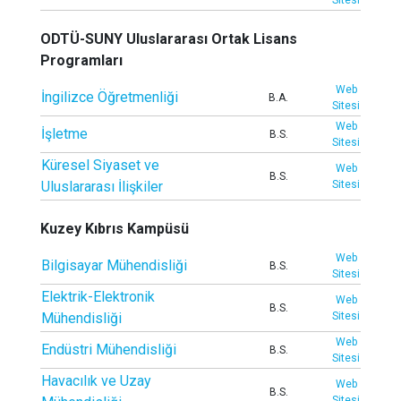
Sitesi
ODTÜ-SUNY Uluslararası Ortak Lisans
Programları
Web
İngilizce Öğretmenliği
B.A.
Sitesi
Web
İşletme
B.S.
Sitesi
Küresel Siyaset ve
Web
B.S.
Uluslararası İlişkiler
Sitesi
Kuzey Kıbrıs Kampüsü
Web
Bilgisayar Mühendisliği
B.S.
Sitesi
Elektrik-Elektronik
Web
B.S.
Mühendisliği
Sitesi
Web
Endüstri Mühendisliği
B.S.
Sitesi
Havacılık ve Uzay
Web
B.S.
Sitesi