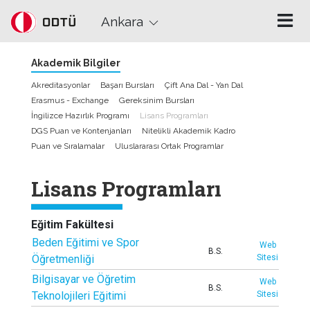
Skip to main content
Ankara
Akademik Bilgiler
Akreditasyonlar
Başarı Bursları
Çift Ana Dal - Yan Dal
Erasmus - Exchange
Gereksinim Bursları
İngilizce Hazırlık Programı
Lisans Programları
DGS Puan ve Kontenjanları
Nitelikli Akademik Kadro
Puan ve Sıralamalar
Uluslararası Ortak Programlar
Lisans Programları
Eğitim Fakültesi
Beden Eğitimi ve Spor
Web
B.S.
Öğretmenliği
Sitesi
Bilgisayar ve Öğretim
Web
B.S.
Teknolojileri Eğitimi
Sitesi