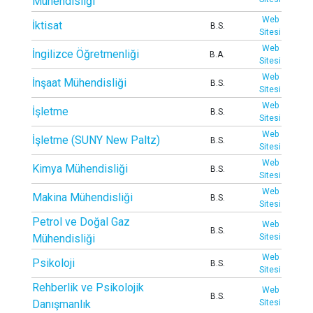
Mühendisliği
Web
İktisat
B.S.
Sitesi
Web
İngilizce Öğretmenliği
B.A.
Sitesi
Web
İnşaat Mühendisliği
B.S.
Sitesi
Web
İşletme
B.S.
Sitesi
Web
İşletme (SUNY New Paltz)
B.S.
Sitesi
Web
Kimya Mühendisliği
B.S.
Sitesi
Web
Makina Mühendisliği
B.S.
Sitesi
Petrol ve Doğal Gaz
Web
B.S.
Mühendisliği
Sitesi
Web
Psikoloji
B.S.
Sitesi
Rehberlik ve Psikolojik
Web
B.S.
Danışmanlık
Sitesi