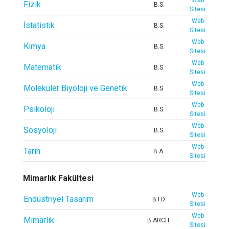
Web
Fizik
B.S.
Sitesi
Web
İstatistik
B.S.
Sitesi
Web
Kimya
B.S.
Sitesi
Web
Matematik
B.S.
Sitesi
Web
Moleküler Biyoloji ve Genetik
B.S.
Sitesi
Web
Psikoloji
B.S.
Sitesi
Web
Sosyoloji
B.S.
Sitesi
Web
Tarih
B.A.
Sitesi
Mimarlık Fakültesi
Web
Endüstriyel Tasarım
B.I.D.
Sitesi
Web
Mimarlık
B.ARCH.
Sitesi