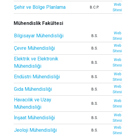
Web
Şehir ve Bölge Planlama
B.C.P.
Sitesi
Mühendislik Fakültesi
Web
Bilgisayar Mühendisliği
B.S.
Sitesi
Web
Çevre Mühendisliği
B.S.
Sitesi
Elektrik ve Elektronik
Web
B.S.
Mühendisliği
Sitesi
Web
Endüstri Mühendisliği
B.S.
Sitesi
Web
Gıda Mühendisliği
B.S.
Sitesi
Havacılık ve Uzay
Web
B.S.
Mühendisliği
Sitesi
Web
İnşaat Mühendisliği
B.S.
Sitesi
Web
Jeoloji Mühendisliği
B.S.
Sitesi