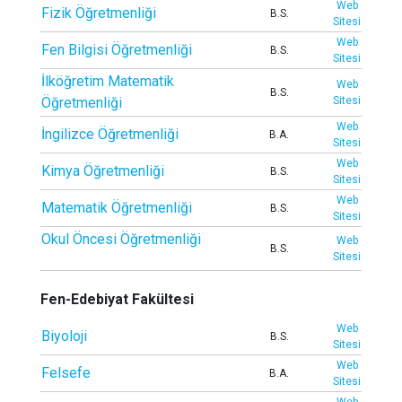
Web
Fizik Öğretmenliği
B.S.
Sitesi
Web
Fen Bilgisi Öğretmenliği
B.S.
Sitesi
İlköğretim Matematik
Web
B.S.
Öğretmenliği
Sitesi
Web
İngilizce Öğretmenliği
B.A.
Sitesi
Web
Kimya Öğretmenliği
B.S.
Sitesi
Web
Matematik Öğretmenliği
B.S.
Sitesi
Okul Öncesi Öğretmenliği
Web
B.S.
Sitesi
Fen-Edebiyat Fakültesi
Web
Biyoloji
B.S.
Sitesi
Web
Felsefe
B.A.
Sitesi